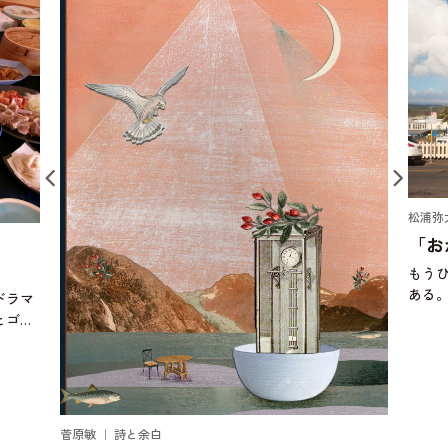
松浦弥
「お
もう
ある
ドラマ
にお
とゴキ
ぼう
り始め
頃、
じゃ
菅原敏 ｜ 詩と余白