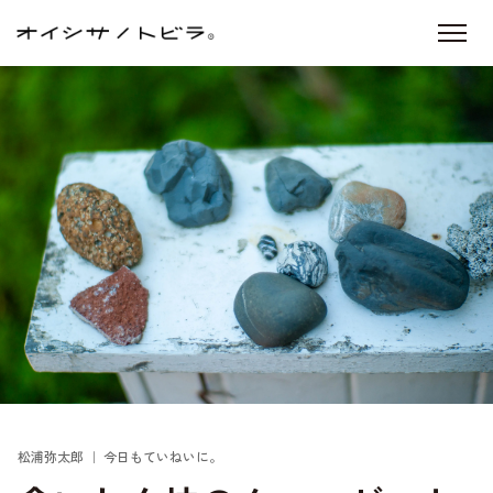
松浦弥太郎 ｜ 今日もていねいに。