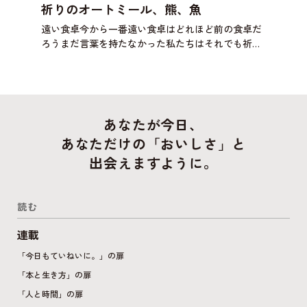
祈りのオートミール、熊、魚
遠い食卓今から一番遠い食卓はどれほど前の食卓だ
ろうまだ言葉を持たなかった私たちはそれでも祈り
に似た何かを捧げたのだろうか壁画に何かを描いた
のだろうか明日は自分が誰かの一部になるかもしれ
ない背中に大きな
あなたが今日、
あなただけの「おいしさ」と
出会えますように。
読む
連載
「今日もていねいに。」の扉
「本と生き方」の扉
「人と時間」の扉