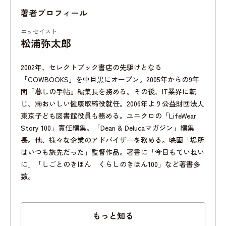
著者プロフィール
エッセイスト
松浦弥太郎
2002年、セレクトブック書店の先駆けとなる
「COWBOOKS」を中目黒にオープン。2005年からの9年
間『暮しの手帖』編集長を務める。その後、IT業界に転
じ、㈱おいしい健康取締役就任。2006年より公益財団法人
東京子ども図書館役員も務める。ユニクロの「LifeWear
Story 100」責任編集。「Dean & Delucaマガジン」編集
長。他、様々な企業のアドバイザーを務める。映画「場所
はいつも旅先だった」監督作品。著書に「今日もていねい
に」「しごとのきほん くらしのきほん100」など著書多
数。
もっと知る