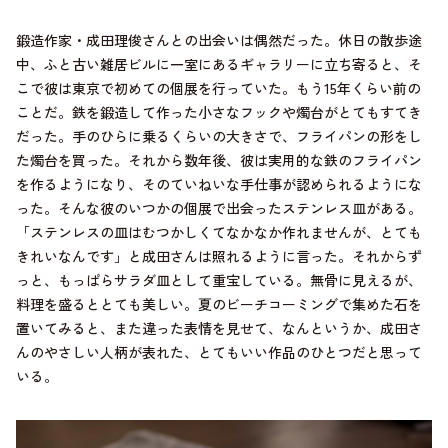
鍛造作家・成田理俊さんとの出会いは偶然だった。休日の散歩途
中、ふと古い雑居ビルに一室にあるギャラリーに立ち寄ると、そ
こで彼は東京で初めての個展を行っていた。もう15年くらい前の
ことだ。鉄を鍛造して作った小さなフックや燭台がとてもすてき
だった。手のひらに乗るくらいの大きさで、フライパンの形をし
た燭台を買った。それから数年後、彼は実用的な鉄のフライパン
を作るようになり、そのていねいな手仕事が認められるようにな
った。そんな彼のいつかの個展で出会ったステンレス皿がある。
「ステンレスの皿はむつかしくてなかなか作れませんが、とても
きれいなんです」と成田さんは照れるように言った。それからず
っと、もっぱらサラダ皿として重宝している。無骨に見えるが、
料理を盛るととても美しい。夏のビーチコーミングで集めた石を
置いてみると、また違った表情を見せて、なんというか、成田さ
んのやさしい人柄が表れた、とてもいい作品のひとつだと思って
いる。