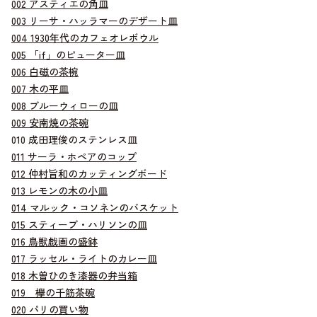
002 アスティエの角皿
003 リーサ・ハッラマーのデザート皿
004 1930年代のカフェオレボウル
005 「if」のピューター皿
006 白磁の茶椀
007 木の平皿
008 ブルーウィローの皿
009 安南焼の茶碗
010 成田理俊のステンレス皿
011 サーラ・ホペアのコップ
012 仲村旨和のカッティングボード
013 レモンの木の小皿
014 マルック・コソネンのバスケット
015 スティーブ・ハリソンの皿
016 鳥獣戯画の盛鉢
017 ラッセル・ライトのカレー皿
018 木曽ひのき漆器の弁当箱
019 欅の千筋茶碗
020 パリの買い物