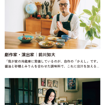
劇作家・演出家｜前川知大
「我が家の冷蔵庫に常備しているのが、自作の「かえし」です。
醤油と砂糖とみりんを合わせた調味料で、これに出汁を加えると
めんつゆに。僕は濃いめの醤油を使って5：１：１の配分で作っ
ています。もともと蕎麦が大