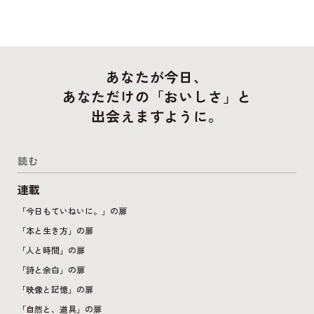
もしれ
きま
あなたが今日、
あなただけの「おいしさ」と
出会えますように。
読む
連載
「今日もていねいに。」の扉
「本と生き方」の扉
「人と時間」の扉
「詩と余白」の扉
「映像と記憶」の扉
「自然と、道具」の扉