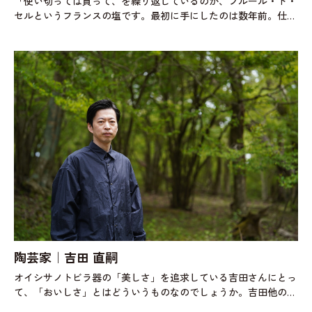
「使い切っては買って、を繰り返しているのが、フルール・ド・
セルというフランスの塩です。最初に手にしたのは数年前。仕事
で訪れたパリで、写真家の友人に連れられて日本人のシェフがや
っているビストロ〈ル・ソリ
陶芸家｜吉田 直嗣
オイシサノトビラ器の「美しさ」を追求している吉田さんにとっ
て、「おいしさ」とはどういうものなのでしょうか。吉田他の人
に自分なりのおいしさを伝えるのって難しいですよね。器に関し