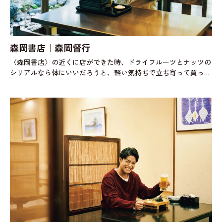
森岡書店｜森岡督行
〈森岡書店〉の近くに店ができた時、ドライフルーツとナッツの
シリアルなら体にいいだろうと、軽い気持ちで立ち寄って買った
〈Bardon〉の「Kanae Bar」。最初は深く考えずに、ただおいし
くて食べてい