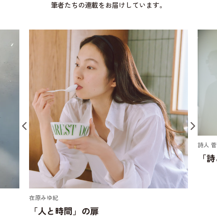
筆者たちの連載をお届けしています。
詩人 菅原敏
「詩と余白」の扉
ドラマ
「映