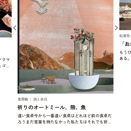
松浦弥太郎 ｜ 今日もていねいに。
「おかわりする豚汁」
もうひとつ。これさえあればの料理に、ひじき煮が
ある。ひじき煮は、作り置き料理の定番で、わが家
においては、切り干し大根とひじき煮、きんぴらご
ぼうが常備菜になっている。ひとり暮らしをした
頃、当時は自分で作
鈴木優
秋の
食卓だ
秋のネ
も祈り
記 v
描いた
ロブ