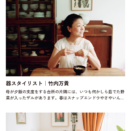
器スタイリスト｜竹内万貴
母が夕飯の支度をする台所の片隅には、いつも何かしら茹でた野
菜が入ったザルがあります。春はスナップエンドウやさやいんげ
ん。夏はモロヘイヤやオクラや枝豆。秋冬には青菜やブロッコリ
ー。とりあえず茹でておいて