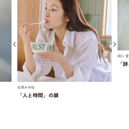
詩人 
「詩
在原みゆ紀
「人と時間」の扉