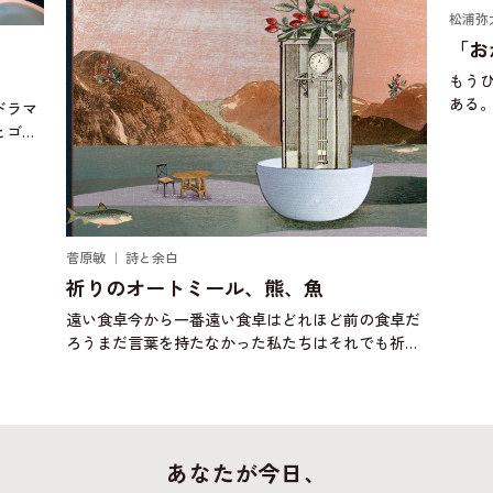
松浦弥
「お
もう
ある
ドラマ
にお
とゴキ
ぼう
り始め
頃、
じゃ
菅原敏 ｜ 詩と余白
祈りのオートミール、熊、魚
遠い食卓今から一番遠い食卓はどれほど前の食卓だ
ろうまだ言葉を持たなかった私たちはそれでも祈り
に似た何かを捧げたのだろうか壁画に何かを描いた
のだろうか明日は自分が誰かの一部になるかもしれ
ない背中に大きな
あなたが今日、