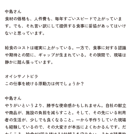
中島さん
食材の価格も、人件費も、毎年すごいスピードで上がっていま
す。でも、それ言い訳にして提供する食事に妥協があってはいけ
ないと思っています。
給食のコストは確実に上がっている。一方で、食事に対する認識
や期待との間に、ギャップが生まれている。その狭間で、現場は
静かに踏ん張っています。
オイシサノトビラ
この仕事を続ける原動力は何でしょうか？
中島さん
やりがいというより、勝手な使命感かもしれません。自社の献立
や商品が、施設の負担を減らすこと。そして、その先にいる利用
者の生活が、少しでも良くなること。一から手作りしていた現場
も経験しているので、その大変さが本当によくわかるんです。だ
からこそ、給食が“回り続ける”仕組みを守りたい。それが結果的