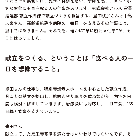
けれどその裏側には、誰かの体調を想い、季節を感じ、ほんの小
さな変化にも目を配る人の仕事があります。株式会社アルス 営業
推進部 献立作成課で献立づくりを担当する、豊田桃加さんと中島
未来さん。高齢者施設や病院の「毎日」を支えるその仕事には、
派手さはありません。それでも、確かに“命に触れる仕事”が、そ
こにはありました。
献立をつくる、ということは「食べる人の一
日を想像すること」
豊田さんの仕事は、特別養護老人ホームを中心とした献立作成。
月ごとの献立を提出し、施設とやり取りを重ねながら、内容を何
度も検討・修正していきます。治療食にも対応し、一日三食、365
日続く食事を支えています。
豊田さん
献立って、ただ栄養基準を満たせばいいわけではないんです。そ