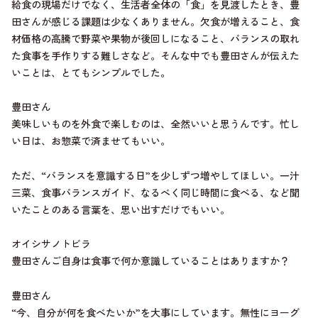
給食の現場だけでなく、生活者全体の「食」を見渡したとき、豊
田さんが感じる課題は少なくありません。欠食が増えること、食
材価格の高騰で野菜や果物が後回しになること、バランスの取れ
た食事を手作りする難しさなど。そんな中でも豊田さんが伝えた
いことは、とてもシンプルでした。
豊田さん
美味しいものを外食で楽しむのは、全然いいと思うんです。忙し
い日は、お惣菜で済ませてもいい。
ただ、“バランスを意識する日”を少しずつ増やしてほしい。一汁
三菜、食事バランスガイド、なるべく同じ時間に食べる、など聞
いたことのある言葉を、思い出すだけでもいい。
オイシサノトビラ
豊田さんご自身は食事で何か意識していることはありますか？
豊田さん
“今、自分が何を食べたいか”を大事にしています。無性にヨーグ