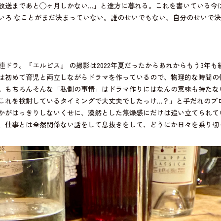
いろ なことがまだ決まっていない。誰のせいでもない、自分のせいで
ドラ。『エルピス』 の撮影は2022年夏だったからあれからもう3年
は初めて育児と両立しながらドラマを作っているので、物理的な時間の
う。もちろんそんな「私側の事情」はドラマ作りにはなんの意味も持たな
これを検討しているタイミングで大丈夫でしたっけ…？」と手だれのプ
かがはっきりしないくせに、漠然とした焦燥感にだけは追い立てられて
、仕事とは全然関係ない話をして息抜きをして、どうにか日々を乗り切