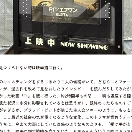
見つけられない時は映画館に行く。
のキャスティングをするにあたり二人の候補がいて、どちらにオファー
いが、過去作を改めて見なおしたりインタビューを読んだりしてみたが
かった映画『F1』を観に行った。約2時間半もの間 、一瞬も退屈する
観た状況に多分に影響されているとは思うが）、観終わったらものすご
がすぎるが、ブラッド・ピットが演じた主人公ソニーのように、もっと
、ここ最近の社会の気が重くなるような変化、このドラマが背負うテー
うちに、今まで大事にしていた直感のようなものよりも、「受け手がど
がした。勝手に頭で戦略を立てていた。もちろんそういう目線はドラマ