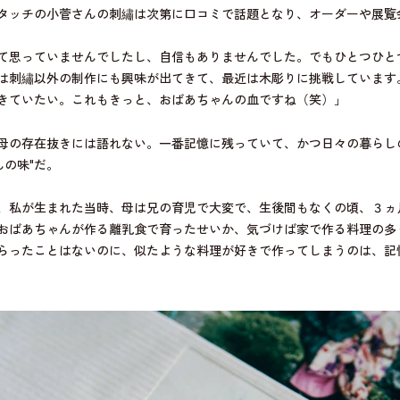
タッチの小菅さんの刺繡は次第に口コミで話題となり、オーダーや展覧
て思っていませんでしたし、自信もありませんでした。でもひとつひと
は刺繡以外の制作にも興味が出てきて、最近は木彫りに挑戦しています
きていたい。これもきっと、おばあちゃんの血ですね（笑）」
母の存在抜きには語れない。一番記憶に残っていて、かつ日々の暮らし
んの味"だ。
、私が生まれた当時、母は兄の育児で大変で、生後間もなくの頃、３ヵ
おばあちゃんが作る離乳食で育ったせいか、気づけば家で作る料理の多
らったことはないのに、似たような料理が好きで作ってしまうのは、記