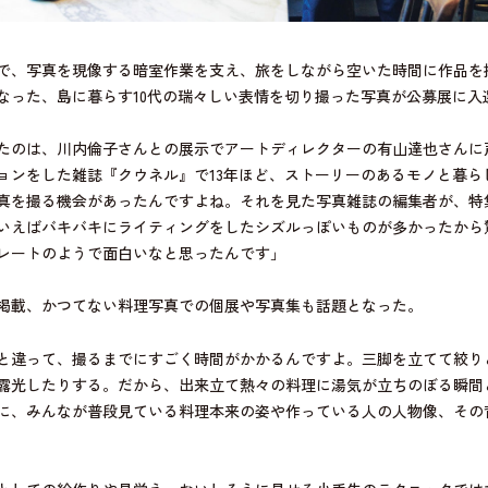
で、写真を現像する暗室作業を支え、旅をしながら空いた時間に作品を
なった、島に暮らす10代の瑞々しい表情を切り撮った写真が公募展に入
たのは、川内倫子さんとの展示でアートディレクターの有山達也さんに
ョンをした雑誌『クウネル』で13年ほど、ストーリーのあるモノと暮ら
真を撮る機会があったんですよね。それを見た写真雑誌の編集者が、特
いえばバキバキにライティングをしたシズルっぽいものが多かったから
レートのようで面白いなと思ったんです」
掲載、かつてない料理写真での個展や写真集も話題となった。
と違って、撮るまでにすごく時間がかかるんですよ。三脚を立てて絞り
露光したりする。だから、出来立て熱々の料理に湯気が立ちのぼる瞬間
に、みんなが普段見ている料理本来の姿や作っている人の人物像、その