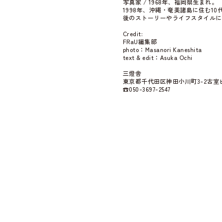
写真家 / 1968年、福岡県生まれ。
1998年、沖縄・奄美諸島に住む
後のストーリーやライフスタイルに
Credit:
FRaU編集部
photo：Masanori Kaneshita
text & edit：Asuka Ochi
三燈舎
東京都千代田区神田小川町3-2古室ビ
☎050-3697-2547