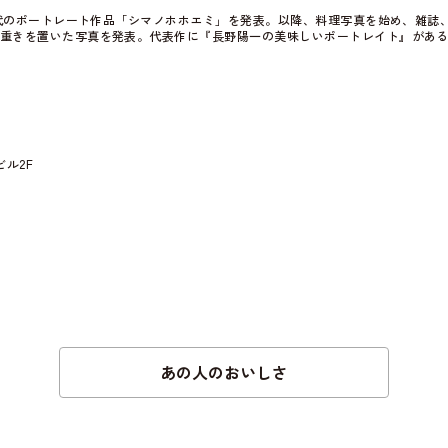
10代のポートレート作品「シマノホホエミ」を発表。以降、料理写真を始め、雑誌
重きを置いた写真を発表。代表作に『長野陽一の美味しいポートレイト』があ
ル2F
あの人のおいしさ