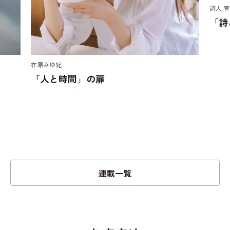
詩人 菅原敏
「詩と余白」の扉
ドラマ
「映
連載一覧