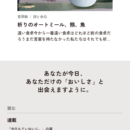
鈴木優
秋の
食卓だ
秋のネ
も祈り
記 v
描いた
ロブ
もしれ
きま
あなたが今日、
あなただけの「おいしさ」と
出会えますように。
読む
連載
「今日もていねいに。」の扉