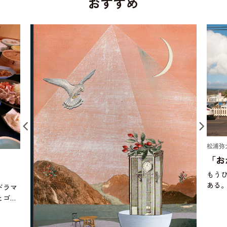
おすすめ
松浦弥太郎 ｜ 今日もていねいに。
「おかわりする豚汁」
もうひとつ。これさえあればの料理に、ひじき煮が
ある。ひじき煮は、作り置き料理の定番で、わが家
においては、切り干し大根とひじき煮、きんぴらご
ぼうが常備菜になっている。ひとり暮らしをした
頃、当時は自分で作