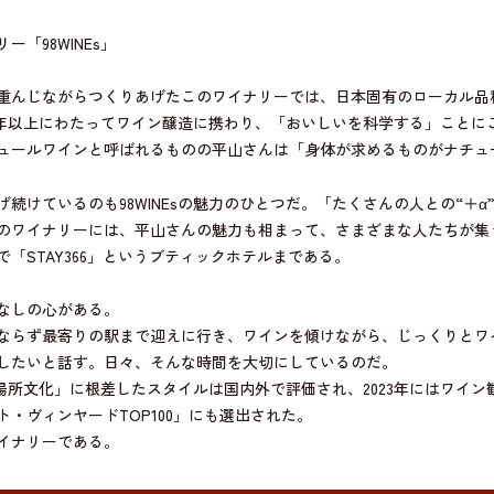
「98WINEs」
重んじながらつくりあげたこのワイナリーでは、日本固有のローカル品
0年以上にわたってワイン醸造に携わり、「おいしいを科学する」ことに
ュールワインと呼ばれるものの平山さんは「身体が求めるものがナチュ
けているのも98WINEsの魅力のひとつだ。「たくさんの人との“＋α”によ
ワイナリーには、平山さんの魅力も相まって、さまざまな人たちが集う。
「STAY366」というブティックホテルまである。
なしの心がある。
ならず最寄りの駅まで迎えに行き、ワインを傾けながら、じっくりとワ
したいと話す。日々、そんな時間を大切にしているのだ。
の「場所文化」に根差したスタイルは国内外で評価され、2023年にはワイ
・ヴィンヤードTOP100」にも選出された。
イナリーである。