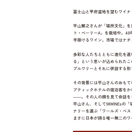
富士山と甲府盆地を望むワイナリー
平山繁之さんが「場所文化」を
ト・ベーリーA」を栽培中。4
手掛けるワイン。市場ではナチ
多彩な人たちとともに進化を遂げ続
る」という思いが込められたこの
ブルワリーとそれに併設する形で
その背景には平山さんのおもて
ブティックホテルの宿泊客をか
――。その人の顔を見て会話を
平山さん、そして98WINEs
ナリーを選ぶ「ワールズ・ベスト
まさに日本が誇る唯一無二のワ