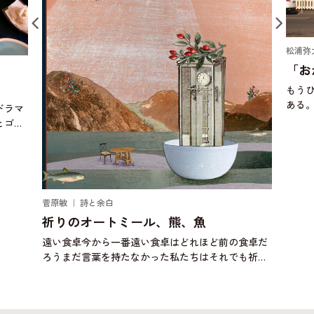
松浦弥
「お
もう
ある
ドラマ
にお
とゴキ
ぼう
り始め
頃、
じゃ
菅原敏 ｜ 詩と余白
祈りのオートミール、熊、魚
遠い食卓今から一番遠い食卓はどれほど前の食卓だ
ろうまだ言葉を持たなかった私たちはそれでも祈り
に似た何かを捧げたのだろうか壁画に何かを描いた
のだろうか明日は自分が誰かの一部になるかもしれ
ない背中に大きな