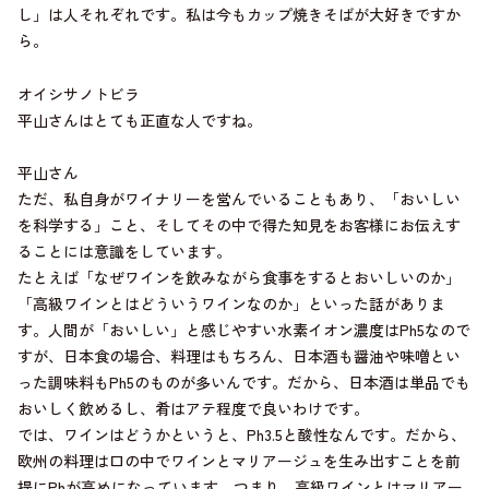
し」は人それぞれです。私は今もカップ焼きそばが大好きですか
ら。
オイシサノトビラ
平山さんはとても正直な人ですね。
平山さん
ただ、私自身がワイナリーを営んでいることもあり、「おいしい
を科学する」こと、そしてその中で得た知見をお客様にお伝えす
ることには意識をしています。
たとえば「なぜワインを飲みながら食事をするとおいしいのか」
「高級ワインとはどういうワインなのか」といった話がありま
す。人間が「おいしい」と感じやすい水素イオン濃度はPh5なので
すが、日本食の場合、料理はもちろん、日本酒も醤油や味噌とい
った調味料もPh5のものが多いんです。だから、日本酒は単品でも
おいしく飲めるし、肴はアテ程度で良いわけです。
では、ワインはどうかというと、Ph3.5と酸性なんです。だから、
欧州の料理は口の中でワインとマリアージュを生み出すことを前
提にPhが高めになっています。つまり、高級ワインとはマリアー