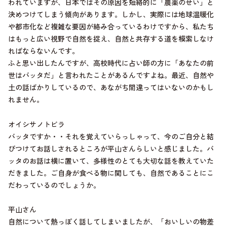
われていますが、日本ではその原因を短絡的に「農薬のせい」と
決めつけてしまう傾向があります。しかし、実際には地球温暖化
や都市化など複雑な要因が絡み合っているわけですから、私たち
はもっと広い視野で自然を捉え、自然と共存する道を模索しなけ
ればならないんです。
ふと思い出したんですが、高校時代に占い師の方に「あなたの前
世はバッタだ」と言われたことがあるんですよね。最近、自然や
土の話ばかりしているので、あながち間違ってはいないのかもし
れません。
オイシサノトビラ
バッタですか・・それを覚えていらっしゃって、今のご自分と結
びつけてお話しされるところが平山さんらしいと感じました。バ
ッタのお話は横に置いて、多様性のとても大切な話を教えていた
だきました。ご自身が食べる物に関しても、自然であることにこ
だわっているのでしょうか。
平山さん
自然について熱っぽく話してしまいましたが、「おいしいの物差