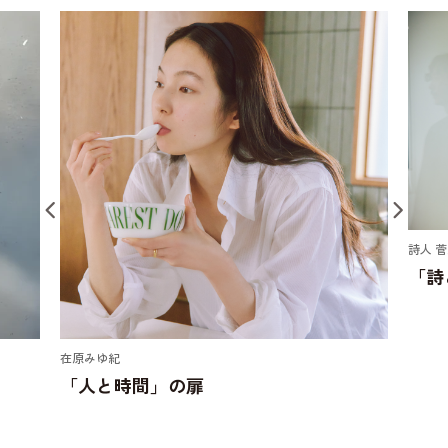
詩人 
「詩
在原みゆ紀
「人と時間」の扉