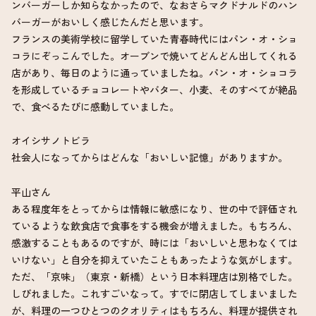
ンバーガーしか知らなかったので、なおさらマクドナルドのハン
バーガーがおいしく感じたんだと思います。
フランスの美術学校に留学していた青春時代にはパン・オ・ショ
コラにぞっこんでした。オーブンで焼いてどんどん出してくれる
店があり、毎日のように通っていましたね。パン・オ・ショコラ
を形成しているチョコレートやバター、小麦、そのすべてが絶品
で、食べるたびに感動していました。
オイシサノトビラ
社会人になってからはどんな「おいしい記憶」がありますか。
平山さん
ある程度年をとってからは情報に敏感になり、世の中で評価され
ているような飲食店で食事をする機会が増えました。もちろん、
感激することもあるのですが、時には「おいしいと思わなくては
いけない」と自分を抑えていたこともあったような気がします。
ただ、「京味」（東京・新橋）という日本料理店は別格でした。
しびれました。これすごいなって。すでに閉店してしまいました
が、料理の一つひとつのクオリティはもちろん、料理が提供され