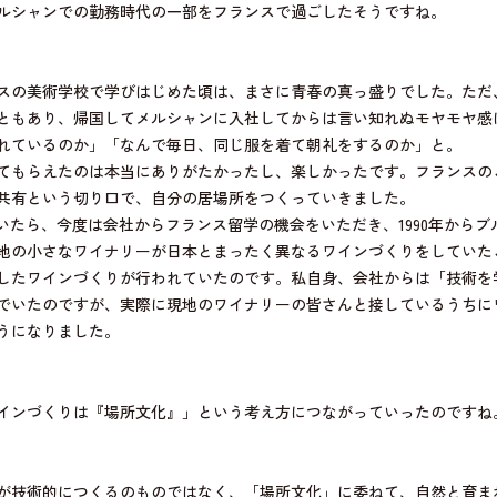
ルシャンでの勤務時代の一部をフランスで過ごしたそうですね。
スの美術学校で学びはじめた頃は、まさに青春の真っ盛りでした。ただ
ともあり、帰国してメルシャンに入社してからは言い知れぬモヤモヤ感
れているのか」「なんで毎日、同じ服を着て朝礼をするのか」と。
てもらえたのは本当にありがたかったし、楽しかったです。フランスの
共有という切り口で、自分の居場所をつくっていきました。
いたら、今度は会社からフランス留学の機会をいただき、1990年から
地の小さなワイナリーが日本とまったく異なるワインづくりをしていた
したワインづくりが行われていたのです。私自身、会社からは「技術を
でいたのですが、実際に現地のワイナリーの皆さんと接しているうちに
うになりました。
インづくりは『場所文化』」という考え方につながっていったのですね
が技術的につくるのものではなく、「場所文化」に委ねて、自然と育ま