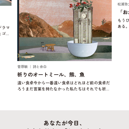
松浦弥
「お
もう
ある
ドラマ
にお
とゴキ
ぼう
り始め
頃、
じゃ
菅原敏 ｜ 詩と余白
祈りのオートミール、熊、魚
遠い食卓今から一番遠い食卓はどれほど前の食卓だ
ろうまだ言葉を持たなかった私たちはそれでも祈り
に似た何かを捧げたのだろうか壁画に何かを描いた
のだろうか明日は自分が誰かの一部になるかもしれ
ない背中に大きな
あなたが今日、