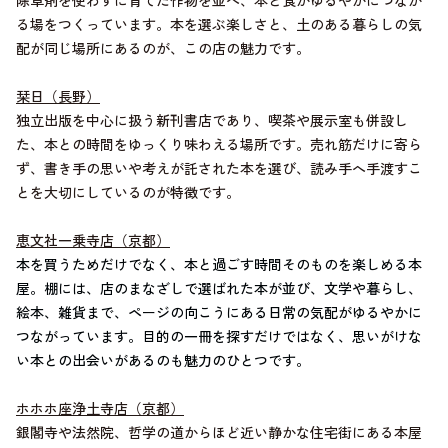
除草剤を使わずに育てた作物を並べ、本と食がゆるやかにつなが
る場をつくっています。本を選ぶ楽しさと、土のある暮らしの気
配が同じ場所にあるのが、この店の魅力です。
栞日（長野）
独立出版を中心に扱う新刊書店であり、喫茶や展示室も併設し
た、本との時間をゆっくり味わえる場所です。売れ筋だけに寄ら
ず、書き手の思いや考えが託された本を選び、読み手へ手渡すこ
とを大切にしているのが特徴です。
恵文社一乗寺店（京都）
本を買うためだけでなく、本と過ごす時間そのものを楽しめる本
屋。棚には、店のまなざしで選ばれた本が並び、文学や暮らし、
絵本、雑貨まで、ページの向こうにある日常の気配がゆるやかに
つながっています。目的の一冊を探すだけではなく、思いがけな
い本との出会いがあるのも魅力のひとつです。
ホホホ座浄土寺店（京都）
銀閣寺や法然院、哲学の道からほど近い静かな住宅街にある本屋