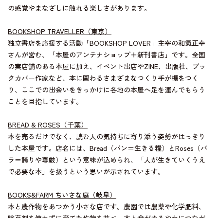
の感覚やまなざしに触れる楽しさがあります。
BOOKSHOP TRAVELLER（東京）
独立書店を応援する活動「BOOKSHOP LOVER」主宰の和氣正幸
さんが営む、「本屋のアンテナショップ＋新刊書店」です。全国
の実店舗のある本屋に加え、イベント出店やZINE、出版社、ブッ
クカバー作家など、本に関わるさまざまなつくり手が棚をつく
り、ここでの出会いをきっかけに各地の本屋へ足を運んでもらう
ことを目指しています。
BREAD & ROSES（千葉）
本を売るだけでなく、読む人の気持ちに寄り添う姿勢がはっきり
した本屋です。店名には、Bread（パン＝生きる糧）とRoses（バ
ラ＝誇りや尊厳）という意味が込められ、「人が生きていくうえ
で必要な本」を扱うという思いが示されています。
BOOKS&FARM ちいさな庭（岐阜）
本と農作物をあつかう小さな店です。農園では農薬や化学肥料、