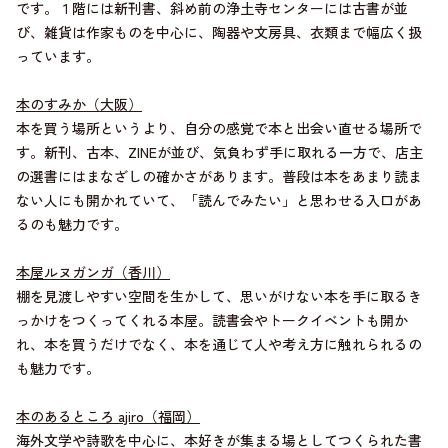
です。１階には新刊書、斜め前の浄土寺センターには古書が並
び、雑貨は作家ものを中心に、陶器や文房具、衣類まで幅広く扱
っています。
本のすみか（大阪）
本を買う場所というより、自分の感覚で本と出会い直せる場所で
す。新刊、古本、ZINEが並び、気負わず手に取れる一方で、店主
の選書にはまなざしの確かさがあります。普段は本をあまり読ま
ない人にも開かれていて、「読んでみたい」と思わせる入口があ
るのも魅力です。
本屋ルヌガンガ（香川）
棚を見渡しやすい空間を生かして、思いがけない本を手に取るき
っかけをつくってくれる本屋。読書会やトークイベントも開か
れ、本を買うだけでなく、本を通じて人や考え方に触れられるの
も魅力です。
本のあるところ ajiro（福岡）
海外文学や詩歌を中心に、本好きが集まる場としてつくられた書