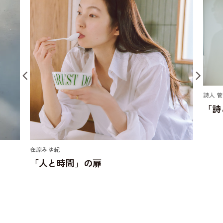
詩人 
「詩
在原みゆ紀
「人と時間」の扉