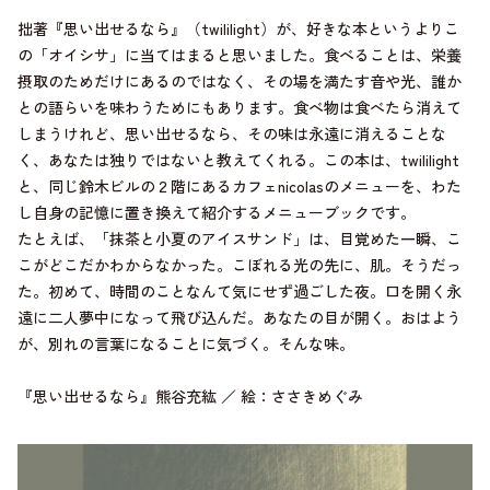
拙著『思い出せるなら』（twililight）が、好きな本というよりこ
の「オイシサ」に当てはまると思いました。食べることは、栄養
摂取のためだけにあるのではなく、その場を満たす音や光、誰か
との語らいを味わうためにもあります。食べ物は食べたら消えて
しまうけれど、思い出せるなら、その味は永遠に消えることな
く、あなたは独りではないと教えてくれる。この本は、twililight
と、同じ鈴木ビルの２階にあるカフェnicolasのメニューを、わた
し自身の記憶に置き換えて紹介するメニューブックです。
たとえば、「抹茶と小夏のアイスサンド」は、目覚めた一瞬、こ
こがどこだかわからなかった。こぼれる光の先に、肌。そうだっ
た。初めて、時間のことなんて気にせず過ごした夜。口を開く永
遠に二人夢中になって飛び込んだ。あなたの目が開く。おはよう
が、別れの言葉になることに気づく。そんな味。
『思い出せるなら』熊谷充紘 ／ 絵：ささきめぐみ