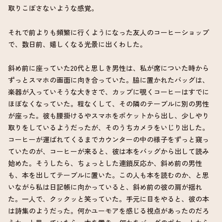
取りこぼさないような感覚。
それで前よりも頻繁に行くようになった友人のコーヒーショップ
で、数日前、嬉しくなる光景に出くわした。
斜め前に座っていた20代と思しき男性は、私が席についた時から
ずっとスマホの画面に向き合っていた。脇に置かれたバッグは、
楽器が入っていそうな大きさで、カップに覗くコーヒーはすでに
ほぼなくなっていた。程なくして、その隣のテーブルに別の男性
が座った。彼も腰掛けるやスマホをポケットから出し、少しやり
取りをしているようだったが、そのうちカメラをいじり出した。
コーヒーが運ばれてくるまでカウンターの中の様子をずっと窺っ
ていたのが、コーヒーが来ると、彼は本をバッグから出して読み
始めた。そうしたら、ちょっとした連鎖反応か、斜め前の男性
も、本を出してテーブルに置いた。この人も本を読むのか、と思
いながら私は日記帳に向かっていると、斜め前の彼の肩が揺れ
た。一人で、クックッと笑っていた。手元に目をやると、彼の本
は詩集のようだった。何かユーモアを感じる視点があったのだろ