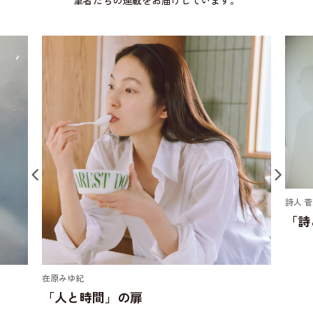
筆者たちの連載をお届けしています。
詩人 
「詩
在原みゆ紀
「人と時間」の扉