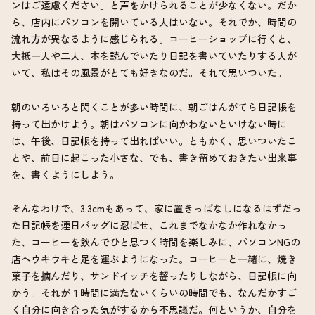
ンはご遠慮ください」と声をかけられることが少なくない。だか
ら、店内にパソコンを開いている人はいない。それでか、時間の
流れ方が異なるように感じられる。コーヒーショップに行くと、
大抵一人や二人、本を読んでいたり日記を書いていたりする人が
いて、私はその風景がとても好きなのだ。それで思いついた。
朝のいろいろと閃くことが多い時間に、朝ごはんがてら日記帳を
持って出かけよう。朝はパソコンに向かわないといけない時に
は、午後、日記帳を持って出ればいい。ともかく、思いついたこ
とや、前日に起こった小さな、でも、書き留めておきたい出来事
を、書くようにしよう。
そんなわけで、3.3cmもあって、家に置きっぱなしになるはずだっ
た日記帳を連日バッグに忍ばせ、これまでなかなか作れなかっ
た、コーヒーを飲んでひと息つく時間を楽しみに、パソコンNGの
店へウキウキと足を運ぶようになった。コーヒーと一緒に、焼き
菓子を摘んだり、サンドイッチを齧ったりしながら、日記帳に向
かう。それが１時間に満たないくらいの時間でも、なんだかすご
く自分に向き合った気がするから不思議だ。何というか、自分を