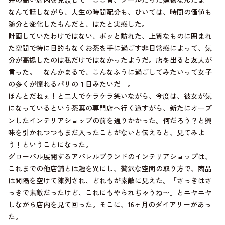
なんて話しながら、人生の時間配分も、ひいては、時間の価値も
随分と変化したもんだと、はたと実感した。
計画していたわけではない、ポッと訪れた、上質なものに囲まれ
た空間で特に目的もなくお茶を手に過ごす非日常感によって、気
分が高揚したのは私だけではなかったようだ。店を出ると友人が
言った。「なんかまるで、こんなふうに過ごしてみたいって女子
の多くが憧れるパリの１日みたいだ」。
ほんとだねぇ！と二人でケラケラ笑いながら、今度は、彼女が気
になっているという茶葉の専門店へ行く道すがら、新たにオープ
ンしたインテリアショップの前を通りかかった。何だろう？と興
味を引かれつつもまだ入ったことがないと伝えると、見てみよ
う！ということになった。
グローバル展開するアパレルブランドのインテリアショップは、
これまでの他店舗とは趣を異にし、贅沢な空間の取り方で、商品
は間隔を空けて陳列され、どれもが素敵に見えた。「さっきはさ
っきで素敵だったけど、これにもやられちゃうね〜」とニヤニヤ
しながら店内を見て回った。そこに、16ヶ月のダイアリーがあっ
た。