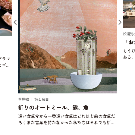
松浦弥
「お
もう
ある
ドラマ
にお
とゴキ
ぼう
り始め
頃、
じゃ
菅原敏 ｜ 詩と余白
祈りのオートミール、熊、魚
遠い食卓今から一番遠い食卓はどれほど前の食卓だ
ろうまだ言葉を持たなかった私たちはそれでも祈り
に似た何かを捧げたのだろうか壁画に何かを描いた