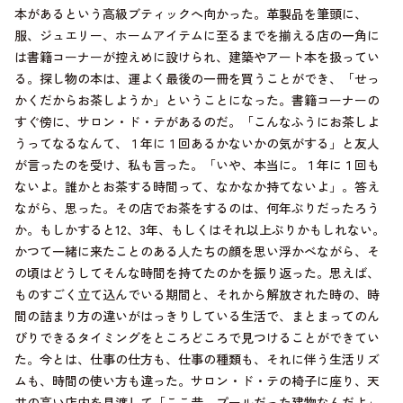
本があるという高級ブティックへ向かった。革製品を筆頭に、
服、ジュエリー、ホームアイテムに至るまでを揃える店の一角に
は書籍コーナーが控えめに設けられ、建築やアート本を扱ってい
る。探し物の本は、運よく最後の一冊を買うことができ、「せっ
かくだからお茶しようか」ということになった。書籍コーナーの
すぐ傍に、サロン・ド・テがあるのだ。「こんなふうにお茶しよ
うってなるなんて、１年に１回あるかないかの気がする」と友人
が言ったのを受け、私も言った。「いや、本当に。１年に１回も
ないよ。誰かとお茶する時間って、なかなか持てないよ」。答え
ながら、思った。その店でお茶をするのは、何年ぶりだったろう
か。もしかすると12、3年、もしくはそれ以上ぶりかもしれない。
かつて一緒に来たことのある人たちの顔を思い浮かべながら、そ
の頃はどうしてそんな時間を持てたのかを振り返った。思えば、
ものすごく立て込んでいる期間と、それから解放された時の、時
間の詰まり方の違いがはっきりしている生活で、まとまってのん
びりできるタイミングをところどころで見つけることができてい
た。今とは、仕事の仕方も、仕事の種類も、それに伴う生活リズ
ムも、時間の使い方も違った。サロン・ド・テの椅子に座り、天
井の高い店内を見渡して「ここ昔、プールだった建物なんだよ」