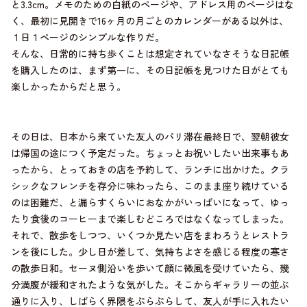
と3.3cm。メモのための白紙のページや、アドレス用のページはな
く、最初に見開きで16ヶ月の月ごとのカレンダーがある以外は、
１日１ページのシンプルな作りだ。
そんな、日常的に持ち歩くことは想定されていなさそうな日記帳
を購入したのは、まず第一に、その日記帳を見つけた日がとても
楽しかったからだと思う。
その日は、日本から来ていた友人のパリ滞在最終日で、翌朝彼女
は帰国の途につく予定だった。ちょっとお祝いしたい出来事もあ
ったから、とっておきの店を予約して、ランチに出かけた。クラ
シックなフレンチを存分に味わったら、このまま座り続けている
のは困難だ、と漏らすくらいにおなかがいっぱいになって、ゆっ
たり食後のコーヒーまで楽しむどころではなくなってしまった。
それで、散歩をしつつ、いくつか見たい店をまわろうとレストラ
ンを後にした。少し日が差して、気持ちよさを感じる程度の寒さ
の散歩日和。セーヌ側沿いを歩いて顔に微風を受けていたら、幾
分満腹が緩和されたような気がした。そこからギャラリーの並ぶ
通りに入り、しばらく界隈をぷらぷらして、友人が手に入れたい