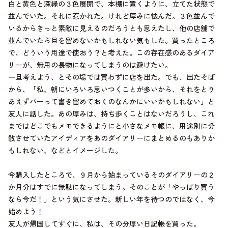
白と黄色と深緑の３色展開で、本棚に置くように、立てた状態で
並んでいた。それに惹かれた。けれど厚みに怯んだ。３色並んで
いるからきっと素敵に見えるのだろうとも思えたし、他の店舗で
並んでいたら目を留めないかもしれない気もした。買ったところ
で、どういう用途で使おう？と考えた。この存在感のあるダイア
リーが、無用の長物になってしまうのは避けたい。
一旦考えよう、とその場では買わずに店を出た。でも、出たそば
から、「私、朝にいろいろ思いつくことが多いから、それをとり
あえずバーって書き留めておくのなんかにいいかもしれない」と
友人に話した。あの厚みは、持ち歩くことはないだろうし、これ
まではどこでもメモできるようにと小さなメモ帳に、用途別に分
散させていたアイディアをあのダイアリーにまとめるのもありか
もしれない、などとイメージした。
今購入したところで、９月から始まっているそのダイアリーの２
か月分はすでに無駄になってしまう。そのことが「やっぱり買う
なら今だ！」という気にさせた。新しい年を待つのではなく、今
始めよう！
友人が帰国してすぐに、私は、その分厚い日記帳を買った。