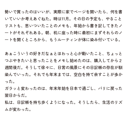
勢いで買ったのはいいが、実際に家でページを開いたら、何を書
いていいか考えあぐねた。時は11月。その日の予定も、やること
リストも、思いついたことのメモも、年始から書き記してきたノ
ートがそれぞれある。朝、机に座った時に最初にまずそれらのノ
ートを開くところから、もうルーティンが体に染み付いている。
あぁこういうの好きだなぁとほわっと心が動いたこと、ちょっと
つぶやきたいと思ったことをメモし始めたのは、購入してから２
週間後だ。そうして徐々に、日常の風景にその日記帳の存在が馴
染んでいった。それでも年末までは、空白を持て余すことが多か
った。
ガラッと変わったのは、年末年始を日本で過ごし、パリに戻った
翌日からだ。
私は、日記帳を持ち歩くようになった。そうしたら、生活のリズ
ムが変わった。