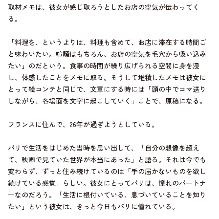
取材メモは、彼女が感じ取ろうとしたお店の空気が伝わってく
る。
「料理を、というよりは、料理も含めて、お店に滞在する時間ご
と味わいたい。喧騒はもちろん、お店の空気を毛穴から吸い込み
たい」のだという。食事の時間が繰り広げられる空間に身を浸
し、体感したことをメモに取る。そうして堆積したメモは彼女に
とって絵コンテと同じで、文章にする時には「頭の中でコマ送り
しながら、各場面を文字に起こしていく」ことで、原稿になる。
フランスに住んで、26年が過ぎようとしている。
パリで生活をはじめた当時を思い出して、「自分の想像を超え
て、映画で見ていた世界が本当にあった」と語る。それは今でも
変わらず、ずっと住み続けているのは「手の届かないものを欲し
続けている感覚」らしい。彼女にとってパリは、憧れのパートナ
ーなのだろう。「生活に根付いている、息づいていることを知り
たい」という彼女は、きっと今日もパリに憧れている。