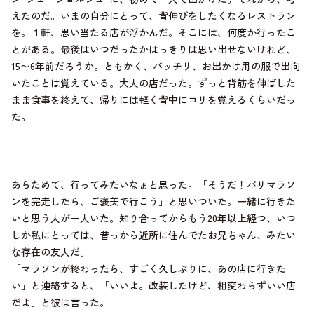
えたのだ。いまの自分にとって、背伸びをしたくなるレストラン
を。１軒、思い当たる店が浮かんだ。そこには、何度か行ったこ
とがある。最後はいつだったかはっきりは思い出せないけれど、
15〜6年前だろうか。ともかく、バッチリ、お出かけ用の服で出向
いたことは覚えている。大人の店だった。ずっと背筋を伸ばした
まま食事を終えて、帰りには軽く背中にコリを覚えるくらいだっ
た。
あらためて、行ってみたいなぁと思った。「そうだ！パリマラソ
ンを完走したら、ご褒美で行こう」と思いついた。一緒に行きた
いと思う人が一人いた。知り合ってからもう20年以上経つ、いつ
しか私にとっては、昔っから近所に住んでたお兄ちゃん、みたい
な存在の友人だ。
「マラソンが終わったら、すごく久しぶりに、あの店に行きた
い」と連絡すると、「いいよ。改装したけど、相変わらずいい店
だよ」と彼は言った。