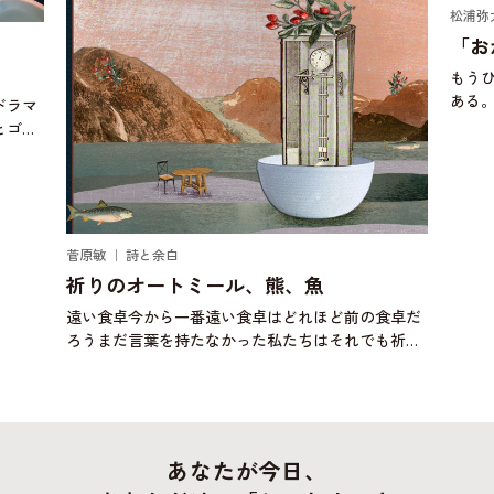
松浦弥
「お
もう
ある
ドラマ
にお
とゴキ
ぼう
り始め
頃、
じゃ
菅原敏 ｜ 詩と余白
祈りのオートミール、熊、魚
遠い食卓今から一番遠い食卓はどれほど前の食卓だ
ろうまだ言葉を持たなかった私たちはそれでも祈り
に似た何かを捧げたのだろうか壁画に何かを描いた
のだろうか明日は自分が誰かの一部になるかもしれ
ない背中に大きな
あなたが今日、