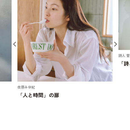
詩人 
「詩
在原みゆ紀
「人と時間」の扉