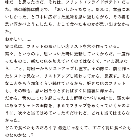
味だ」と思ったのだ。それは、フリット（フライドポテト）だっ
た。味の輪郭は鮮明で、「おいしかったなぁ。あれは、本当にお
いしかった」と口中に広がった風味を思い返しながら、その姿を
思い浮かべようとしたら、どこで食べたものかが思い出せなかっ
た。
おかしい……。
実は私は、フリットのおいしい店リストを常々作っている。
常々、というのは、思いついた時に更新していくからだ。一度作
ったものに、新たな店を加えていくのではなくて、“いま選ぶな
ら……”と、毎回一からリストアップし直す。その際に、前回作っ
たリストは見ない。リストアップし終わってから、見返す。そん
なことをもう20年くらい続けているから、好きな店のフリット
も、その味も、思い出そうとすればすぐに脳裏に浮かぶ。
だから、舌の上にわき起こったまま鮮明な“パリの味”に、頭の中
にあるフリットの画像を、まるでフリップをめくっていくかのよ
うに、次々と当てはめていったのだけれど、どれも当てはまらな
かった。
どこで食べたものだろう？ 最近じゃなくて、すごく前に食べたも
のなのかな…？