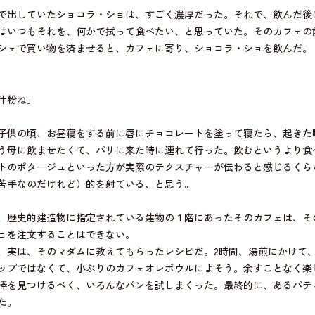
で出していたショコラ・ショは、すごく濃厚だった。それで、飲んだ後
はいつもそれを、何かで拭って食べたい、と思っていた。そのカフェの
シェで買い物を済ませると、カフェに寄り、ショコラ・ショを飲んだ。
汁粉ね」
子供の頃、お昼寝をする前に唇にチョコレートを塗って寝たら、起きた
う母に飲ませたくて、パリに来た時に連れて行った。飲むというより食
トのポタージュといった方が実際のテクスチャーが伝わると感じるくら
苦手なのだけれど）的を射ている、と思う。
、歴史的建造物に指定されている建物の１階にあったそのカフェは、そ
ョを注文することはできない。
、実は、そのマダムに教えてもらったレシピだ。2時間、湯煎にかけて
ップではなくて、小ぶりのカフェオレボウルによそう。余すことなく楽
棒を見つけるべく、いろんなパンを試しまくった。最終的に、あるパテ
た。