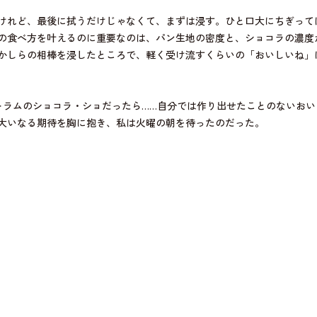
けれど、最後に拭うだけじゃなくて、まずは浸す。ひと口大にちぎって
の食べ方を叶えるのに重要なのは、パン生地の密度と、ショコラの濃度
かしらの相棒を浸したところで、軽く受け流すくらいの「おいしいね」
トラムのショコラ・ショだったら……自分では作り出せたことのないお
大いなる期待を胸に抱き、私は火曜の朝を待ったのだった。