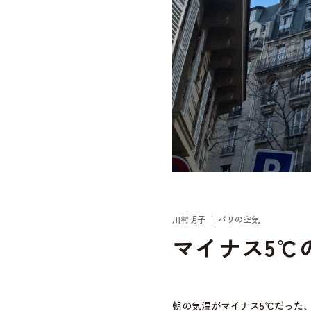
川村明子 ｜ パリの空気
マイナス5℃
朝の気温がマイナス5℃だった