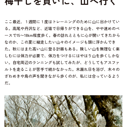
梅干しを買いに、山へ行く
ここ最近、１週間に１度はトレーニングのために山に出かけてい
る。高尾や丹沢など、近場で日帰りができる山を、やや速めのペ
ースで15〜18km程度歩く。春の訪れとともに心が開いてきたから
なのか、この夏に縦走したい山々のイメージも頭に浮かんでき
た。秋にはまた高い山に登る計画もある。険しい山を無理なく楽
しむには体力が必要で、体力をつけるにはやはり山を歩くしかな
い。自宅周辺のランニングも試してみたが、どうしてもアスファ
ルトを走ることが苦手で続かなかった。木漏れ日を浴び、木々の
ざわめきや鳥の声を聞きながら歩くのが、私には合っているよう
だ。