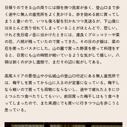
日帰りのできる山の周りには畑を持つ民家が多く、登山口まで歩
く途中に無人の直売所をよく見かける。歩き始める前に買ってし
まうと重いので、いつも後ろ髪を引かれつつ見送るが、下山後に
はほとんど売り切れてしまっていることがほとんどで、悲しい。
けれど先日塔ノ岳に出かけたときには、運良くブロッコリーや菜
の花、八朔が残っていたので買ってきた。その日の夕飯は、菜の
花を使ったパスタにした。山の麓で買った野菜を使って料理をす
ると、日常にも山の時間が続いているような気がして嬉しい。八
朔は剥くのが少し面倒で、まだその辺に転がしてある。
高尾エリアの景信山や小仏城山の登山口付近にある無人直売所で
は、梅干しを買ってから山に入るのが定番になっている。梅干し
なら軽いので買っても荷物にならないし、途中で疲れたときにひ
とつふたつ食べたりしてもいい。前回買った梅干しはもう食べき
ってしまったので、また来週にでも買いに行きつつ山を歩こうと
思っている。