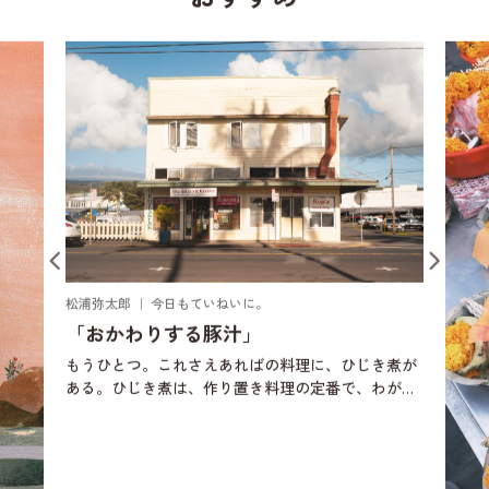
松浦弥太郎 ｜ 今日もていねいに。
「おかわりする豚汁」
もうひとつ。これさえあればの料理に、ひじき煮が
ある。ひじき煮は、作り置き料理の定番で、わが家
においては、切り干し大根とひじき煮、きんぴらご
ぼうが常備菜になっている。ひとり暮らしをした
頃、当時は自分で作