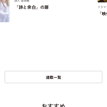
詩人 菅原敏
「詩と余白」の扉
ドラマ
「映
連載一覧
おすすめ