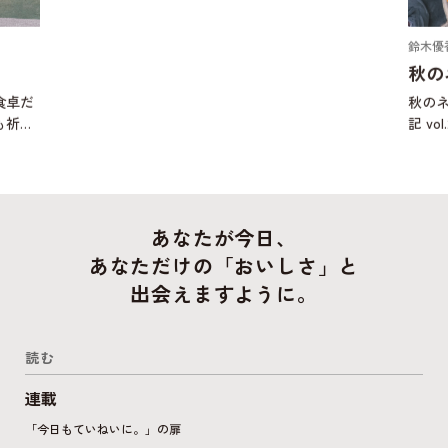
鈴木優
秋の
食卓だ
秋のネ
も祈り
記 v
描いた
ロブ
もしれ
きま
あなたが今日、
あなただけの「おいしさ」と
出会えますように。
読む
連載
「今日もていねいに。」の扉