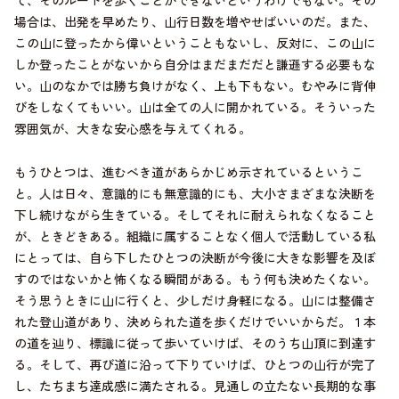
て、そのルートを歩くことができないというわけでもない。その
場合は、出発を早めたり、山行日数を増やせばいいのだ。また、
この山に登ったから偉いということもないし、反対に、この山に
しか登ったことがないから自分はまだまだだと謙遜する必要もな
い。山のなかでは勝ち負けがなく、上も下もない。むやみに背伸
びをしなくてもいい。山は全ての人に開かれている。そういった
雰囲気が、大きな安心感を与えてくれる。
もうひとつは、進むべき道があらかじめ示されているというこ
と。人は日々、意識的にも無意識的にも、大小さまざまな決断を
下し続けながら生きている。そしてそれに耐えられなくなること
が、ときどきある。組織に属することなく個人で活動している私
にとっては、自ら下したひとつの決断が今後に大きな影響を及ぼ
すのではないかと怖くなる瞬間がある。もう何も決めたくない。
そう思うときに山に行くと、少しだけ身軽になる。山には整備さ
れた登山道があり、決められた道を歩くだけでいいからだ。１本
の道を辿り、標識に従って歩いていけば、そのうち山頂に到達す
る。そして、再び道に沿って下りていけば、ひとつの山行が完了
し、たちまち達成感に満たされる。見通しの立たない長期的な事