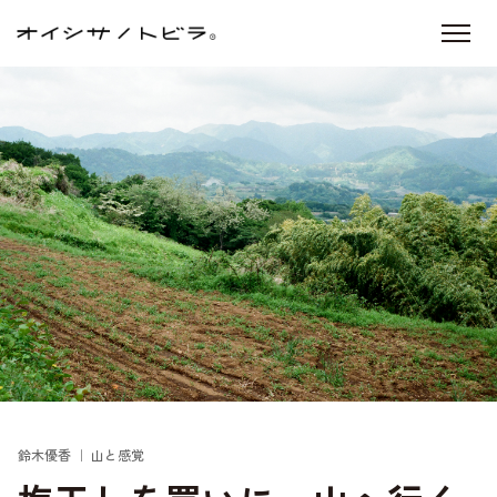
鈴木優香 ｜ 山と感覚