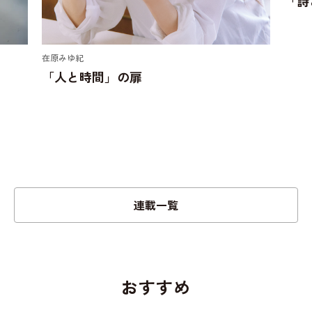
「詩
在原みゆ紀
「人と時間」の扉
連載一覧
おすすめ