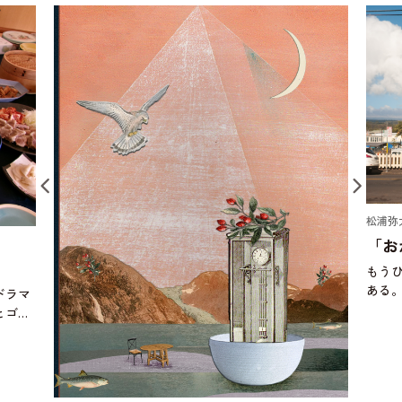
松浦弥
「お
もう
ある
ドラマ
にお
とゴキ
ぼう
り始め
頃、
じゃ