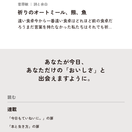
菅原敏 ｜ 詩と余白
祈りのオートミール、熊、魚
遠い食卓今から一番遠い食卓はどれほど前の食卓だ
ろうまだ言葉を持たなかった私たちはそれでも祈り
に似た何かを捧げたのだろうか壁画に何かを描いた
のだろうか明日は自分が誰かの一部になるかもしれ
ない背中に大きな
あなたが今日、
あなただけの「おいしさ」と
出会えますように。
読む
連載
「今日もていねいに。」の扉
「本と生き方」の扉