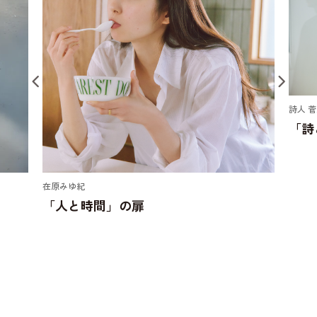
詩人 菅原敏
「詩と余白」の扉
ドラ
「