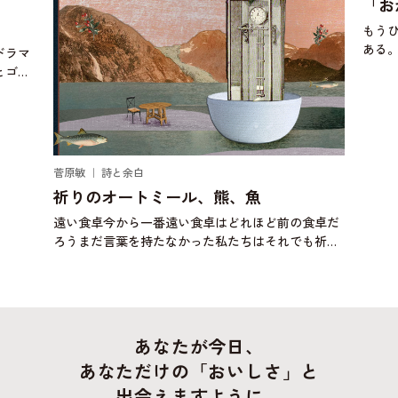
「おかわりする豚汁」
もうひとつ。これさえあればの料理に、ひじき煮が
ある。ひじき煮は、作り置き料理の定番で、わが家
においては、切り干し大根とひじき煮、きんぴらご
ぼうが常備菜になっている。ひとり暮らしをした
頃、当時は自分で作
鈴木優
秋の
食卓だ
秋の
も祈り
記 v
描いた
ロブ
もしれ
きま
あなたが今日、
あなただけの「おいしさ」と
出会えますように。