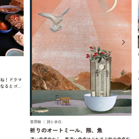
松浦弥
「お
もう
ある
ドラマ
にお
とゴキ
ぼう
り始め
頃、
じゃ
菅原敏 ｜ 詩と余白
祈りのオートミール、熊、魚
遠い食卓今から一番遠い食卓はどれほど前の食卓だ