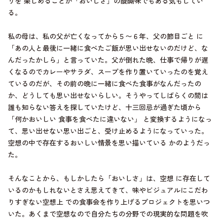
りを 楽しめることが「おいしさ」の醍醐味でもある気もしてい
る。
私の母は、私の父が亡くなってから５〜６年、父の節目ごと に
「あの人と最後に一緒に食べたご飯が思い出せないのだけど、な
んだったかしら」と言っていた。父が倒れた晩、仕事で帰りが遅
くなるのでカレーやサラダ、スープを作り置いていったのを覚え
ているのだが、その前の晩に一緒に食べた食事がなんだったの
か、どうしても思い出せないらしい。そうやってしばらくの間は
誰も知らない答えを探していたけど、十三回忌が過ぎた頃から
「何かおいしい 食事を食べたに違いない」 と変換するようになっ
て、思い出せない思い出ごと、受け止めるようになっていった。
空想の中で存在するおいしい情景を思い描いている かのようだっ
た。
そんなことから、もしかしたら「おいしさ」は、空想 に存在して
いるのかもしれないとさえ思えてきて、味やビジュアルにこだわ
りすぎない空想上 での食事会を作り上げるプロジェクトを思いつ
いた。あくまで空想なので自分たちの分野での現実的な問題を吹