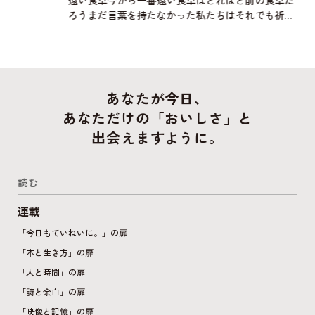
ろうまだ言葉を持たなかった私たちはそれでも祈り
に似た何かを捧げたのだろうか壁画に何かを描いた
のだろうか明日は自分が誰かの一部になるかもしれ
ない背中に大きな
あなたが今日、
あなただけの「おいしさ」と
出会えますように。
読む
連載
「今日もていねいに。」の扉
「本と生き方」の扉
「人と時間」の扉
「詩と余白」の扉
「映像と記憶」の扉