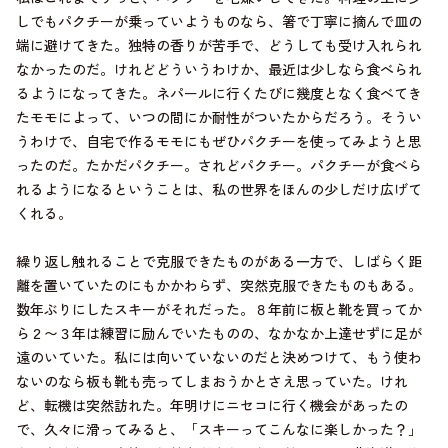
しでもパクチーが乗っていようものなら、箸で丁寧に摘んで皿の
端に避けてきた。独特の香りが苦手で、どうしても受け入れられ
なかったのだ。けれどどういうわけか、最近は少しなら食べられ
るようになってきた。ネパールに行くたびに幾度となく食べてき
たモモによって、いつの間にか耐性がついたからだろう。そうい
うわけで、自宅で作るモモにもぜひパクチーを使ってみようと思
ったのだ。たかだパクチー。されどパクチー。パクチーが食べら
れるようになるということは、私の世界をほんの少しだけ広げて
くれる。
繰り返し触れることで克服できたものがある一方で、しばらく距
離を置いていたのにもかかわらず、突然克服できたものもある。
数年ぶりにしたスキーがそれだった。８年前に板と靴を買ってか
ら２〜３年は練習に励んでいたものの、なかなか上達せずに足が
遠のいていた。私には向いていないのだと決めつけて、もう使わ
ないのなら板も靴も売ってしまおうかとさえ思っていた。けれ
ど、転機は突然訪れた。年明けにニセコに行く機会があったの
で、久々に滑ってみると、「スキーってこんなに楽しかった？」