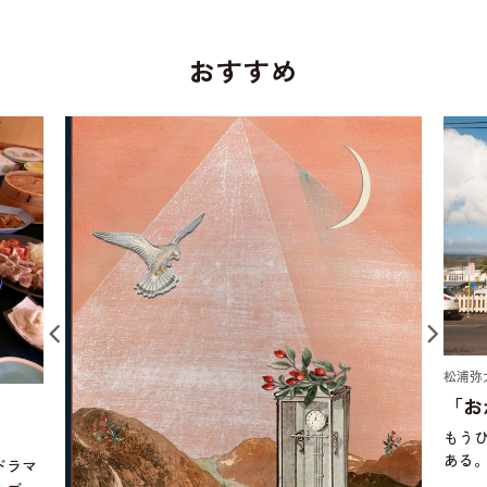
おすすめ
松浦弥太郎 ｜ 今日もていねいに。
「おかわりする豚汁」
もうひとつ。これさえあればの料理に、ひ
ある。ひじき煮は、作り置き料理の定番で
においては、切り干し大根とひじき煮、き