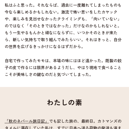
私はふと思った。それならば、過去に一度離れてしまったものも
今なら楽しめるかもしれない。激流で怖い思いをしたカヤック
や、楽しみを見出せなかったクライミングも、「向いていない」
のではなく「そのときではなかった」だけなのかもしれないと。
もう一生やるもんかと頑なにならずに、いつかそのときが来た
ら、新しい気持ちで取り組んでみたらいい。それはきっと、自分
の世界を広げるきっかけになるはずだから。
自宅で作ってみたモモは、本場の味にはほど遠かった。既製の餃
子の皮で作るには限界があるようだし、やはり現地で食べること
こそが美味しさの鍵なのだと気づいてしまった。
わたしの素
「秋のネパール旅日記」
でも記した旅の、最終日。カトマンズの
タメルに滞在していた私は、すでに日本へ送る荷物の発送も済ま