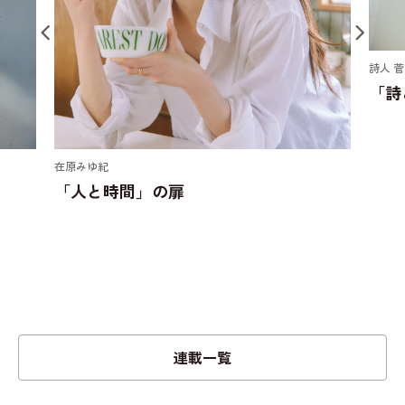
詩人 
「詩
在原みゆ紀
「人と時間」の扉
連載一覧