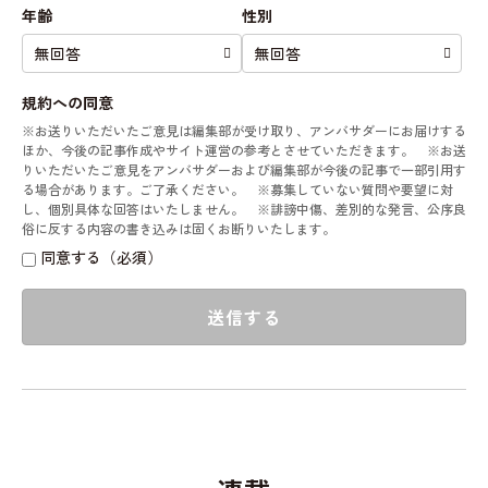
年齢
性別
規約への同意
※お送りいただいたご意見は編集部が受け取り、アンバサダーにお届けする
ほか、今後の記事作成やサイト運営の参考とさせていただきます。 ※お送
りいただいたご意見をアンバサダーおよび編集部が今後の記事で一部引用す
る場合があります。ご了承ください。 ※募集していない質問や要望に対
し、個別具体な回答はいたしません。 ※誹謗中傷、差別的な発言、公序良
俗に反する内容の書き込みは固くお断りいたします。
同意する（必須）
送信する