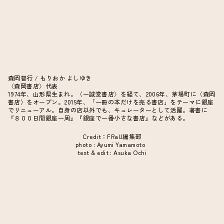
森岡督行 / もりおか よしゆき
〈森岡書店〉代表
1974年、山形県生まれ。〈一誠堂書店〉を経て、2006年、茅場町に〈森岡
書店〉をオープン。2015年、「一冊の本だけを売る書店」をテーマに銀座
でリニューアル。自身の店以外でも、キュレーターとして活躍。著書に
『８００日間銀座一周』『銀座で一番小さな書店』などがある。
Credit：FRaU編集部
photo : Ayumi Yamamoto
text & edit : Asuka Ochi