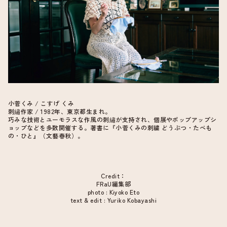
小菅くみ / こすげ くみ
刺繡作家 / 1982年、東京都生まれ。
巧みな技術とユーモラスな作風の刺繡が支持され、個展やポップアップシ
ョップなどを多数開催する。著書に『小菅くみの刺繍 どうぶつ・たべも
の・ひと』（文藝春秋）。
Credit：
FRaU編集部
photo : Kiyoko Eto
text & edit : Yuriko Kobayashi