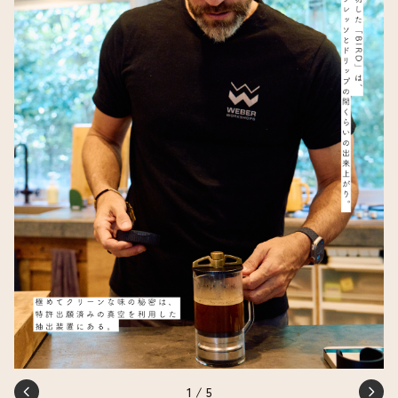
1
/
5